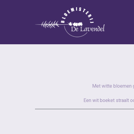
Met witte bloemen ge
Een wit boeket straalt o