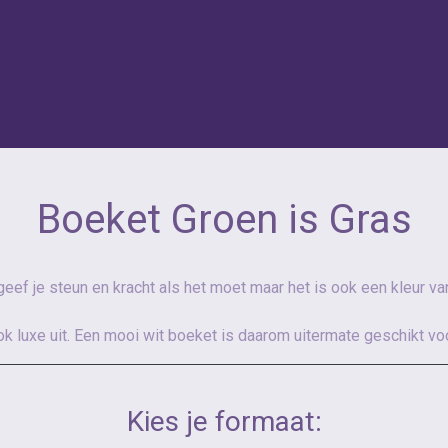
Boeket Groen is Gras
ef je steun en kracht als het moet maar het is ook een kleur va
ok luxe uit. Een mooi wit boeket is daarom uitermate geschikt voor 
Kies je formaat: