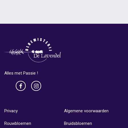
Alles met Passie !
Privacy
Algemene voorwaarden
Rouwbloemen
Bruidsbloemen